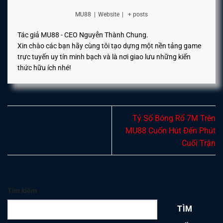
MU88
|
Website
|
+ posts
Tác giả MU88 - CEO Nguyễn Thành Chung.
Xin chào các bạn hãy cùng tôi tạo dựng một nền tảng game
trực tuyến uy tín minh bạch và là nơi giao lưu những kiến
thức hữu ích nhé!
Tỷ Số Bóng Rổ 7M Trên
MU88 Cuốn Hút Đến Phút
Cuối Trận
Tìm kiếm
TÌM