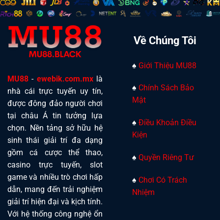
Về Chúng Tôi
♠
Giới Thiệu MU88
MU88
-
ewebik.com.mx
là
♠
Chính Sách Bảo
nhà cái trực tuyến uy tín,
Mật
được đông đảo người chơi
tại châu Á tin tưởng lựa
♠
Điều Khoản Điều
chọn. Nền tảng sở hữu hệ
Kiện
sinh thái giải trí đa dạng
gồm cá cược thể thao,
♠
Quyền Riêng Tư
casino trực tuyến, slot
game và nhiều trò chơi hấp
♠
Chơi Có Trách
dẫn, mang đến trải nghiệm
Nhiệm
giải trí hiện đại và kịch tính.
Với hệ thống công nghệ ổn