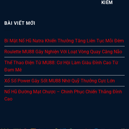
KIẾM
BÀI VIẾT MỚI
Bí Mật Nổ Hũ Natra Khiến Thưởng Tăng Liên Tục Mỗi Đêm
Roulette MU88 Gây Nghiện Với Loạt Vòng Quay Căng Não
Thể Thao Điện Tử MU88: Cơ Hội Làm Giàu Đỉnh Cao Từ
Đam Mê
Xổ Số Power Gây Sốt MU88 Nhờ Quỹ Thưởng Cực Lớn
Nổ Hũ Đường Mạt Chược – Chinh Phục Chiến Thắng Đỉnh
Cao