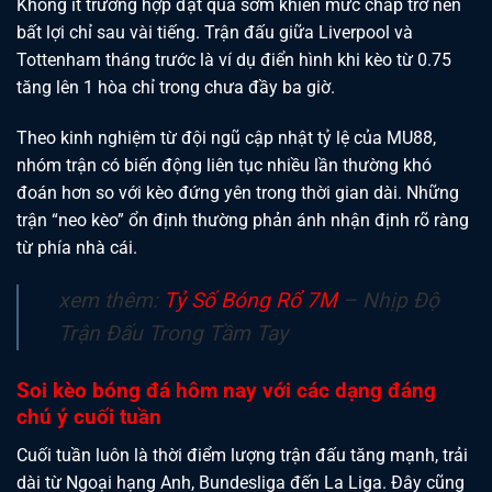
Không ít trường hợp đặt quá sớm khiến mức chấp trở nên
bất lợi chỉ sau vài tiếng. Trận đấu giữa Liverpool và
Tottenham tháng trước là ví dụ điển hình khi kèo từ 0.75
tăng lên 1 hòa chỉ trong chưa đầy ba giờ.
Theo kinh nghiệm từ đội ngũ cập nhật tỷ lệ của MU88,
nhóm trận có biến động liên tục nhiều lần thường khó
đoán hơn so với kèo đứng yên trong thời gian dài. Những
trận “neo kèo” ổn định thường phản ánh nhận định rõ ràng
từ phía nhà cái.
xem thêm:
Tỷ Số Bóng Rổ 7M
– Nhịp Độ
Trận Đấu Trong Tầm Tay
Soi kèo bóng đá hôm nay với các dạng đáng
chú ý cuối tuần
Cuối tuần luôn là thời điểm lượng trận đấu tăng mạnh, trải
dài từ Ngoại hạng Anh, Bundesliga đến La Liga. Đây cũng