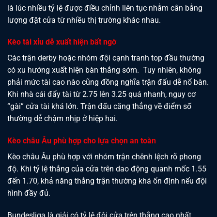
là lúc nhiều tỷ lệ được điều chỉnh liên tục nhằm cân bằng
lượng đặt cửa từ nhiều thị trường khác nhau.
Kèo tài xỉu dễ xuất hiện bất ngờ
Các trận derby hoặc nhóm đội cạnh tranh top đầu thường
có xu hướng xuất hiện bàn thắng sớm. Tuy nhiên, không
phải mức tài cao nào cũng đồng nghĩa trận đấu dễ nổ bàn.
Khi nhà cái đẩy tài từ 2.75 lên 3.25 quá nhanh, nguy cơ
“gài” cửa tài khá lớn. Trận đấu căng thẳng về điểm số
thường dễ chậm nhịp ở hiệp hai.
Kèo châu Âu phù hợp cho lựa chọn an toàn
Kèo châu Âu phù hợp với nhóm trận chênh lệch rõ phong
độ. Khi tỷ lệ thắng của cửa trên dao động quanh mốc 1.55
đến 1.70, khả năng thắng trận thường khá ổn định nếu đội
hình đầy đủ.
Bundesliga là giải có tỷ lệ đội cửa trên thắng cao nhất