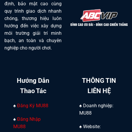
định, bảo mật cao cùng
quy trình giao dịch nhanh
chóng, thương hiệu luôn
hướng đến việc xây dựng
môi trường giải trí minh
bạch, an toàn và chuyên
nghiệp cho người chơi.
Hướng Dẫn
THÔNG TIN
Thao Tác
LIÊN HỆ
♠
Đăng Ký MU88
♠ Doanh nghiệp:
MU88
♠
Đăng Nhập
MU88
♠ Website: