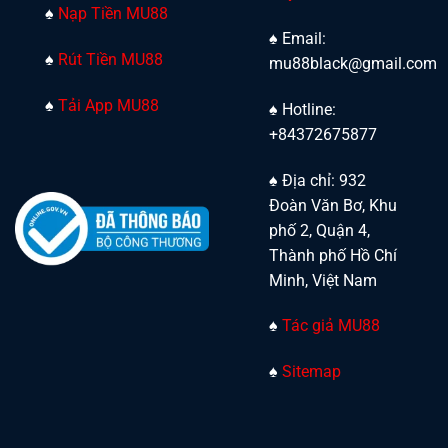
♠
Nạp Tiền MU88
Người chơi có thể liên hệ qua live chat, Telegram, zalo hoặc
♠ Email:
email để được hỗ trợ nhanh chóng. Theo thống kê mới
♠
Rút Tiền MU88
mu88black@gmail.com
nhất, tỷ lệ hài lòng của khách hàng tại
MU88
đạt tới 97,2%.
♠
Tải App MU88
♠ Hotline:
+84
372675877
♠ Địa chỉ:
932
Đoàn Văn Bơ, Khu
phố 2, Quận 4,
Thành phố Hồ Chí
Minh, Việt Nam
♠
Tác giả MU88
Người chơi yên tâm được nhân viên MU88 hỗ trợ chu đáo
♠
Sitemap
Bảo mật tuyệt đối
MU88
sử dụng công nghệ mã hóa SSL 256-bit kết hợp hệ