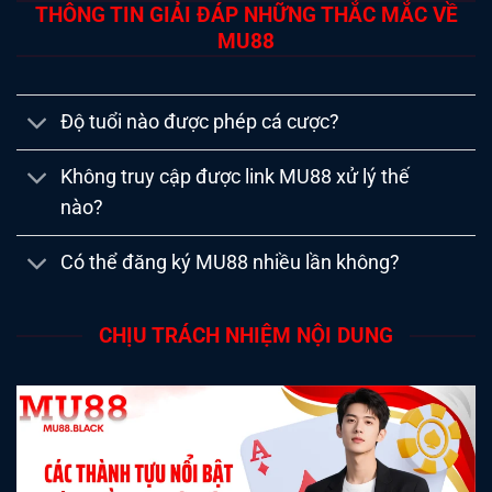
THÔNG TIN GIẢI ĐÁP NHỮNG THẮC MẮC VỀ
MU88
Khuyến mãi cực lớn quanh năm
Một trong những điểm mạnh nổi bật của nhà cái chính là
hệ thống ưu đãi khổng lồ dành cho người chơi mới lẫn
Độ tuổi nào được phép cá cược?
thành viên lâu năm. Tổng giá trị quỹ thưởng năm 2026 đã
vượt mốc 300 tỷ đồng.
Không truy cập được link MU88 xử lý thế
nào?
Người chơi mới có thể nhận thưởng chào mừng lên đến 188
triệu đồng, trong khi các sự kiện hoàn trả hàng tuần mang
Có thể đăng ký MU88 nhiều lần không?
lại tỷ lệ cashback tới 1,5%. Đây là yếu tố giúp
MU88
duy trì
sức hút mạnh mẽ trên thị trường. Nổi bật nhất gồm:
CHỊU TRÁCH NHIỆM NỘI DUNG
Giá trị
Số người
Ưu đãi
Nội dung
thưởng
tham gia
Bảo hiểm
Hoàn tiền cược thua
100% giá trị
120.000+
cược đầu tiên
SABA Thể Thao
vé cược
Siêu chiết
Thưởng khi nạp tiền
Hoàn trả
350.000+
khấu nạp
mỗi ngày
đến 15%