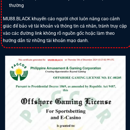
châu Á và châu Âu. Theo thống kê năm 2026, số lượng
thường
thành viên đăng ký mới tại đây đã tăng trung bình 18.000
tài khoản mỗi ngày.
MU88.BLACK khuyến cáo người chơi luôn nâng cao cảnh
giác để bảo vệ tài khoản và thông tin cá nhân, tránh truy cập
Trụ sở chính của nhà cái hiện đặt tại Manila, Philippines,
vào các đường link không rõ nguồn gốc hoặc làm theo
mang đến cơ hội phát triển cá cược trực tuyến lớn nhất
hướng dẫn từ những tài khoản mạo danh.
Đông Nam Á. Ngoài ra, hệ thống còn sở hữu các trung tâm
dữ liệu tại Singapore và Hong Kong nhằm đảm bảo tốc độ
truy cập ổn định cho hơn 700.000 người chơi cùng lúc.
Một trong những yếu tố giúp
MU88
tạo dựng niềm tin chính
là việc đầu tư mạnh vào công nghệ bảo mật. Nhà cái sử
dụng hệ thống AI kiểm soát giao dịch với khả năng xử lý
hơn 1 triệu dữ liệu mỗi phút. Bên cạnh đó, toàn bộ thông tin
cá nhân của người dùng đều được lưu trữ trên nền tảng
điện toán đám mây đạt chuẩn quốc tế.
Hiện tại, đội ngũ vận hành của nhà cái có hơn 1.200 nhân
sự chuyên trách bao gồm kỹ sư công nghệ, chuyên gia