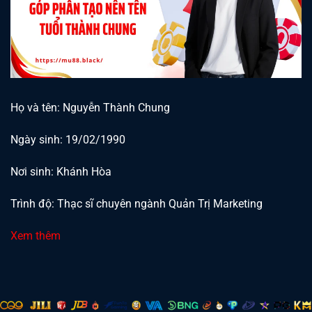
Tối đa
Đăng TikTok
Đăng video nhận
1.888.888
25.000+
cùng MU88
thưởng
VNĐ
Đến
Mở rương báu
Nhận quà ngẫu nhiên
8.800.000
180.000+
ngày vàng
khi làm nhiệm vụ
VNĐ
Họ và tên: Nguyễn Thành Chung
Ưu đãi quay
Tặng thưởng cho tài
Hoàn trả
90.000+
trở lại
khoản cũ
đến 20%
Ngày sinh: 19/02/1990
Thứ hai ngày
Jackpot slot thưởng
Lên đến 5 tỷ
210.000+
vàng nổ hũ
lớn
VNĐ
Nơi sinh: Khánh Hòa
Trình độ: Thạc sĩ chuyên ngành Quản Trị Marketing
Xem thêm