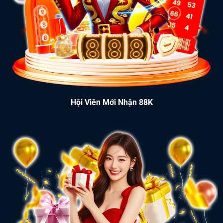
Hội Viên Mới Nhận 88K