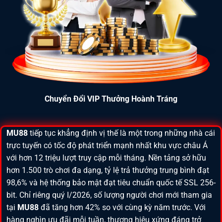
Chuyển Đổi VIP Thưởng Hoành Tráng
MU88
tiếp tục khẳng định vị thế là một trong những nhà cái
trực tuyến có tốc độ phát triển mạnh nhất khu vực châu Á
với hơn 12 triệu lượt truy cập mỗi tháng. Nền tảng sở hữu
hơn 1.500 trò chơi đa dạng, tỷ lệ trả thưởng trung bình đạt
98,6% và hệ thống bảo mật đạt tiêu chuẩn quốc tế SSL 256-
bit. Chỉ riêng quý I/2026, số lượng người chơi mới tham gia
tại
MU88
đã tăng hơn 42% so với cùng kỳ năm trước. Với
hàng nghìn ưu đãi mỗi tuần, thương hiệu xứng đáng trở