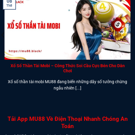
Một trong những tiêu chí quan trọng giúp người chơi đánh
08
Th8
giá độ uy tín của nhà cái chính là giấy phép hoạt động.
Thương hiệu
MU88
hiện đang vận hành dưới sự giám sát
của các tổ chức cá cược quốc tế uy tín.
Theo báo cáo năm 2025, tỷ lệ khiếu nại liên quan đến giao
dịch tại nền tảng chỉ chiếm 0,02%, thấp hơn nhiều so với
mức trung bình ngành là 0,15%. Hơn nữa, nhà cái còn áp
dụng hệ thống RNG kiểm soát kết quả game tự động nhằm
Xổ Số Thần Tài Mobi – Công Thức Soi Cầu Cực Bén Cho Dân
loại bỏ mọi nguy cơ can thiệp từ bên ngoài.
Chơi
Xổ số thần tài mobi MU88 đang biến những dãy số tưởng chừng
Tiêu chí pháp lý
Thông tin
ngẫu nhiên [...]
Giấy phép
PAGCOR
Có
Chứng nhận RNG
Đạt chuẩn quốc tế
Bảo mật SSL
256-bit
Tải App MU88 Về Điện Thoại Nhanh Chóng An
Tỷ lệ xử lý rút tiền
98,9% thành công
Toán
Kiểm duyệt giao dịch
AI tự động 24/7