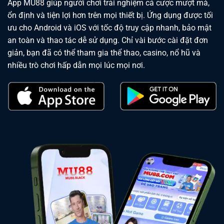
App MU88 giúp người chơi trải nghiệm cá cược mượt mà,
ổn định và tiện lợi hơn trên mọi thiết bị. Ứng dụng được tối
Nhờ nền tảng pháp lý rõ ràng,
MU88
ngày càng nhận được
ưu cho Android và iOS với tốc độ truy cập nhanh, bảo mật
sự tin tưởng từ cộng đồng cược thủ chuyên nghiệp. Đây
an toàn và thao tác dễ sử dụng. Chỉ vài bước cài đặt đơn
cũng là lợi thế giúp thương hiệu mở rộng quy mô hoạt động
giản, bạn đã có thể tham gia thể thao, casino, nổ hũ và
nhanh chóng trong năm 2026.
nhiều trò chơi hấp dẫn mọi lúc mọi nơi.
Trong suốt quá trình phát triển, chúng tôi đã nhận được
nhiều giải thưởng danh giá từ các tổ chức cá cược quốc tế.
Những thành tích này phản ánh chất lượng dịch vụ và sự
đầu tư nghiêm túc của thương hiệu. Bạn có thể tham khảo
để đưa ra quyết định có nên đăng ký
MU88
hay không.
Năm
Giải thưởng
Thành tích
2023
Best Asian Betting Platform
Top 1 Đông Nam Á
2024
Fastest Growing Casino
Tăng trưởng 180%
2025
Most Trusted Bookmaker
Hơn 10 triệu thành viên
2026
Best Live Casino Experience
98,6% người dùng hài lòng