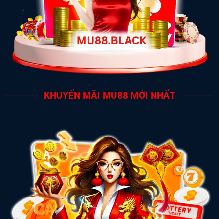
KHUYẾN MÃI MU88 MỚI NHẤT