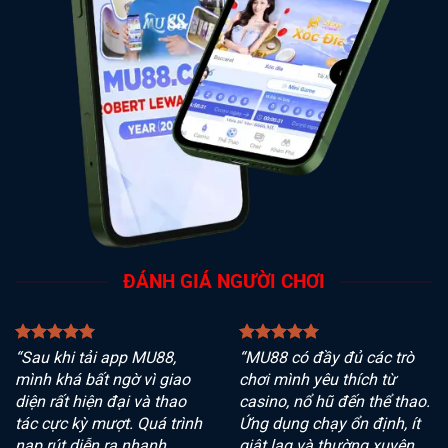
Các giải thưởng trên đã góp phần giúp
MU88
xây dựng
hình ảnh chuyên nghiệp và trở thành lựa chọn ưu tiên của
đông đảo người chơi quốc tế. Trong tương lai, nhà cái sẽ cố
gắng hơn nữa để đạt được nhiều giải thưởng danh giá hơn.
ĐÁNH GIÁ NGƯỜI CHƠI
“Sau khi tải app MU88,
“MU88 có đầy đủ các trò
Những danh hiệu khẳng định sự uy tín, nổi tiếng của MU88
mình khá bất ngờ vì giao
chơi mình yêu thích từ
diện rất hiện đại và thao
casino, nổ hũ đến thể thao.
tác cực kỳ mượt. Quá trình
Ứng dụng chạy ổn định, ít
Những ưu điểm giúp nhà cái MU88 luôn là lựa
nạp rút diễn ra nhanh
giật lag và thường xuyên