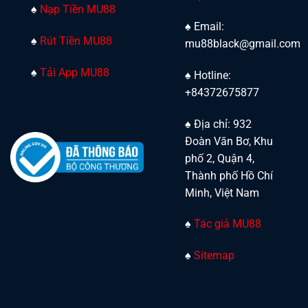
♠
Nạp Tiền MU88
Người chơi có thể liên hệ qua live chat, Telegram, zalo hoặc
♠ Email:
email để được hỗ trợ nhanh chóng. Theo thống kê mới
♠
Rút Tiền MU88
mu88black@gmail.com
nhất, tỷ lệ hài lòng của khách hàng tại
MU88
đạt tới 97,2%.
♠
Tải App MU88
♠ Hotline:
+84
372675877
♠ Địa chỉ:
932
Đoàn Văn Bơ, Khu
phố 2, Quận 4,
Thành phố Hồ Chí
Minh, Việt Nam
♠
Tác giả MU88
Người chơi yên tâm được nhân viên MU88 hỗ trợ chu đáo
♠
Sitemap
Bảo mật tuyệt đối
MU88
sử dụng công nghệ mã hóa SSL 256-bit kết hợp hệ