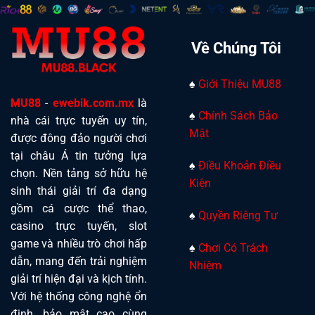
Nhận ưu đãi cực lớn khi cá cược thường xuyên tại MU88
Về Chúng Tôi
Nạp rút MU88 thần tốc chỉ trong vài phút
♠
Giới Thiệu MU88
Hệ thống thanh toán tại
MU88
hỗ trợ hơn 25 phương thức
MU88
-
ewebik.com.mx
là
giao dịch khác nhau bao gồm ngân hàng nội địa, ví điện tử
♠
Chính Sách Bảo
nhà cái trực tuyến uy tín,
và crypto. Thời gian xử lý nạp tiền online chỉ từ 30 giây đến
Mật
được đông đảo người chơi
1 phút. Đặc biệt, tỷ lệ xử lý rút tiền thành công của nhà cái
tại châu Á tin tưởng lựa
♠
Điều Khoản Điều
đạt 98,9% với hạn mức giao dịch tối đa lên đến 2 tỷ đồng
chọn. Nền tảng sở hữu hệ
Kiện
mỗi ngày.
sinh thái giải trí đa dạng
gồm cá cược thể thao,
♠
Quyền Riêng Tư
Thời
Tỷ lệ
casino trực tuyến, slot
Kênh
Hạn mức giao
Phí giao
gian xử
thành
thanh toán
dịch
dịch
game và nhiều trò chơi hấp
lý
công
♠
Chơi Có Trách
dẫn, mang đến trải nghiệm
Nhiệm
Internet
30 giây –
20.000 –
Miễn phí
99,2%
giải trí hiện đại và kịch tính.
Banking
1 phút
500.000.000 VNĐ
Với hệ thống công nghệ ổn
QR Pay
Dưới 30
50.000 –
Miễn phí
98,9%
định, bảo mật cao cùng