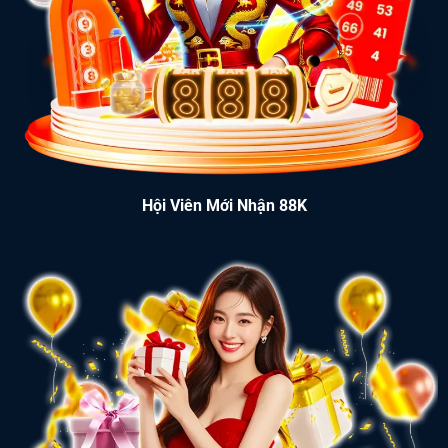
Hội Viên Mới Nhận 88K