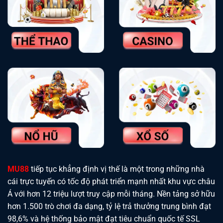
MU88
tiếp tục khẳng định vị thế là một trong những nhà
cái trực tuyến có tốc độ phát triển mạnh nhất khu vực châu
Á với hơn 12 triệu lượt truy cập mỗi tháng. Nền tảng sở hữu
hơn 1.500 trò chơi đa dạng, tỷ lệ trả thưởng trung bình đạt
98,6% và hệ thống bảo mật đạt tiêu chuẩn quốc tế SSL