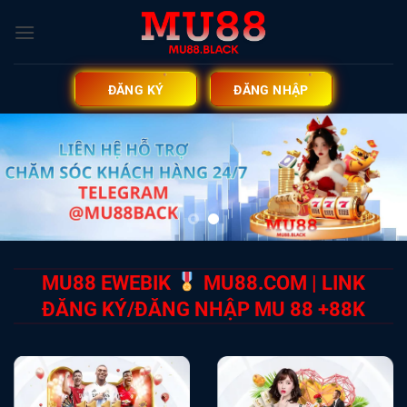
Bỏ
qua
nội
dung
ĐĂNG KÝ
ĐĂNG NHẬP
MU88 EWEBIK
MU88.COM | LINK
ĐĂNG KÝ/ĐĂNG NHẬP MU 88 +88K