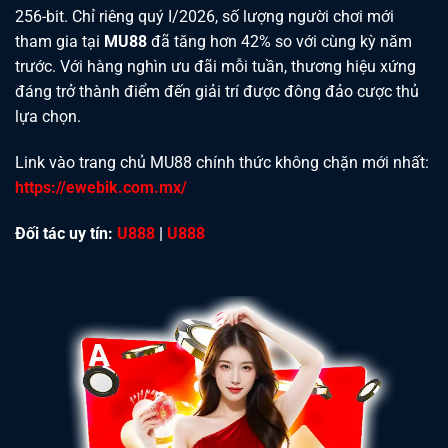
256-bit. Chỉ riêng quý I/2026, số lượng người chơi mới
tham gia tại
MU88
đã tăng hơn 42% so với cùng kỳ năm
trước. Với hàng nghìn ưu đãi mỗi tuần, thương hiệu xứng
đáng trở thành điểm đến giải trí được đông đảo cược thủ
lựa chọn.
Link vào trang chủ MU88 chính thức không chặn mới nhất:
https://ewebik.com.mx/
Đối tác uy tín:
U888
|
U888