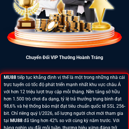
Chuyển Đổi VIP Thưởng Hoành Tráng
MU88
tiếp tục khẳng định vị thế là một trong những nhà cái
trực tuyến có tốc độ phát triển mạnh nhất khu vực châu Á
với hơn 12 triệu lượt truy cập mỗi tháng. Nền tảng sở hữu
hơn 1.500 trò chơi đa dạng, tỷ lệ trả thưởng trung bình đạt
98,6% và hệ thống bảo mật đạt tiêu chuẩn quốc tế SSL 256-
bit. Chỉ riêng quý I/2026, số lượng người chơi mới tham gia
tại
MU88
đã tăng hơn 42% so với cùng kỳ năm trước. Với
hàng nghìn ưu đãi mỗi tuần, thương hiệu xứng đáng trở