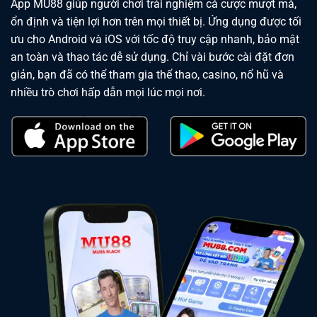
App MU88 giúp người chơi trải nghiệm cá cược mượt mà,
ổn định và tiện lợi hơn trên mọi thiết bị. Ứng dụng được tối
Nhờ nền tảng pháp lý rõ ràng,
MU88
ngày càng nhận được
ưu cho Android và iOS với tốc độ truy cập nhanh, bảo mật
sự tin tưởng từ cộng đồng cược thủ chuyên nghiệp. Đây
an toàn và thao tác dễ sử dụng. Chỉ vài bước cài đặt đơn
cũng là lợi thế giúp thương hiệu mở rộng quy mô hoạt động
giản, bạn đã có thể tham gia thể thao, casino, nổ hũ và
nhanh chóng trong năm 2026.
nhiều trò chơi hấp dẫn mọi lúc mọi nơi.
Trong suốt quá trình phát triển, chúng tôi đã nhận được
nhiều giải thưởng danh giá từ các tổ chức cá cược quốc tế.
Những thành tích này phản ánh chất lượng dịch vụ và sự
đầu tư nghiêm túc của thương hiệu. Bạn có thể tham khảo
để đưa ra quyết định có nên đăng ký
MU88
hay không.
Năm
Giải thưởng
Thành tích
2023
Best Asian Betting Platform
Top 1 Đông Nam Á
2024
Fastest Growing Casino
Tăng trưởng 180%
2025
Most Trusted Bookmaker
Hơn 10 triệu thành viên
2026
Best Live Casino Experience
98,6% người dùng hài lòng