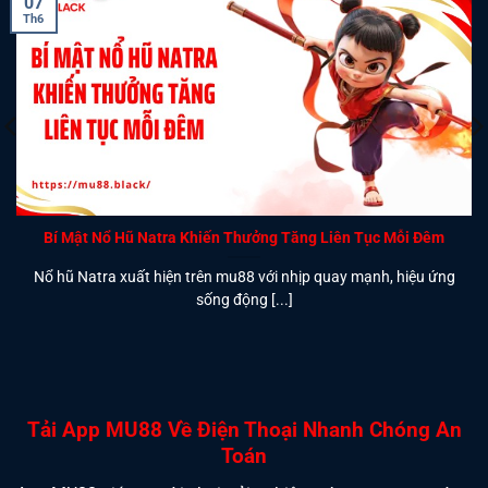
07
Một trong những tiêu chí quan trọng giúp người chơi đánh
Th6
giá độ uy tín của nhà cái chính là giấy phép hoạt động.
Thương hiệu
MU88
hiện đang vận hành dưới sự giám sát
của các tổ chức cá cược quốc tế uy tín.
Theo báo cáo năm 2025, tỷ lệ khiếu nại liên quan đến giao
dịch tại nền tảng chỉ chiếm 0,02%, thấp hơn nhiều so với
mức trung bình ngành là 0,15%. Hơn nữa, nhà cái còn áp
dụng hệ thống RNG kiểm soát kết quả game tự động nhằm
Bí Mật Nổ Hũ Natra Khiến Thưởng Tăng Liên Tục Mỗi Đêm
loại bỏ mọi nguy cơ can thiệp từ bên ngoài.
Nổ hũ Natra xuất hiện trên mu88 với nhịp quay mạnh, hiệu ứng
Tiêu chí pháp lý
Thông tin
sống động [...]
Giấy phép
PAGCOR
Có
Chứng nhận RNG
Đạt chuẩn quốc tế
Bảo mật SSL
256-bit
Tải App MU88 Về Điện Thoại Nhanh Chóng An
Tỷ lệ xử lý rút tiền
98,9% thành công
Toán
Kiểm duyệt giao dịch
AI tự động 24/7