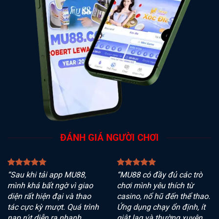
Các giải thưởng trên đã góp phần giúp
MU88
xây dựng
hình ảnh chuyên nghiệp và trở thành lựa chọn ưu tiên của
đông đảo người chơi quốc tế. Trong tương lai, nhà cái sẽ cố
gắng hơn nữa để đạt được nhiều giải thưởng danh giá hơn.
ĐÁNH GIÁ NGƯỜI CHƠI
“Sau khi tải app MU88,
“MU88 có đầy đủ các trò
Những danh hiệu khẳng định sự uy tín, nổi tiếng của MU88
mình khá bất ngờ vì giao
chơi mình yêu thích từ
diện rất hiện đại và thao
casino, nổ hũ đến thể thao.
tác cực kỳ mượt. Quá trình
Ứng dụng chạy ổn định, ít
Những ưu điểm giúp nhà cái MU88 luôn là lựa
nạp rút diễn ra nhanh
giật lag và thường xuyên