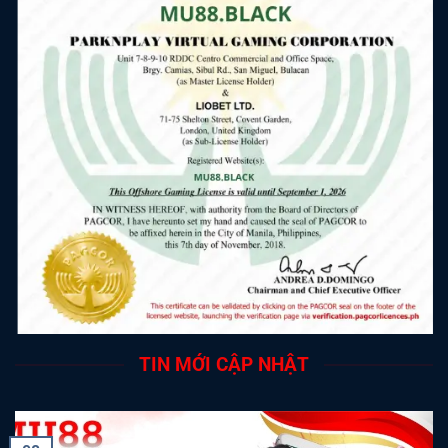
phân tích odds và bộ phận chăm sóc khách hàng hoạt
động 24/7. Chính sự đầu tư bài bản này đã giúp thương
hiệu liên tục giữ vững vị trí top đầu trong danh sách các
nhà cái uy tín tại thị trường Việt Nam.
MU88 ra đời và đặt trụ sở chính tại đâu?
TIN MỚI CẬP NHẬT
Đánh giá nền tảng pháp lý của MU88