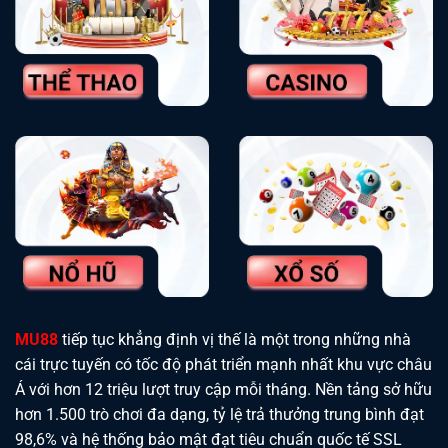
MU88
tiếp tục khẳng định vị thế là một trong những nhà
cái trực tuyến có tốc độ phát triển mạnh nhất khu vực châu
Á với hơn 12 triệu lượt truy cập mỗi tháng. Nền tảng sở hữu
hơn 1.500 trò chơi đa dạng, tỷ lệ trả thưởng trung bình đạt
98,6% và hệ thống bảo mật đạt tiêu chuẩn quốc tế SSL