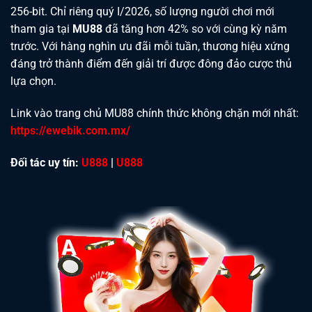
256-bit. Chỉ riêng quý I/2026, số lượng người chơi mới
tham gia tại
MU88
đã tăng hơn 42% so với cùng kỳ năm
trước. Với hàng nghìn ưu đãi mỗi tuần, thương hiệu xứng
đáng trở thành điểm đến giải trí được đông đảo cược thủ
lựa chọn.
Link vào trang chủ MU88 chính thức không chặn mới nhất:
https://ewebik.com.mx/
Đối tác uy tín:
U888
|
U888