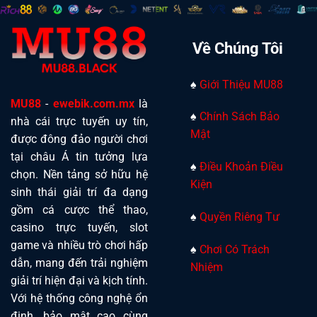
Nhận ưu đãi cực lớn khi cá cược thường xuyên tại MU88
Về Chúng Tôi
Nạp rút MU88 thần tốc chỉ trong vài phút
♠
Giới Thiệu MU88
Hệ thống thanh toán tại
MU88
hỗ trợ hơn 25 phương thức
MU88
-
ewebik.com.mx
là
giao dịch khác nhau bao gồm ngân hàng nội địa, ví điện tử
♠
Chính Sách Bảo
nhà cái trực tuyến uy tín,
và crypto. Thời gian xử lý nạp tiền online chỉ từ 30 giây đến
Mật
được đông đảo người chơi
1 phút. Đặc biệt, tỷ lệ xử lý rút tiền thành công của nhà cái
tại châu Á tin tưởng lựa
♠
Điều Khoản Điều
đạt 98,9% với hạn mức giao dịch tối đa lên đến 2 tỷ đồng
chọn. Nền tảng sở hữu hệ
Kiện
mỗi ngày.
sinh thái giải trí đa dạng
gồm cá cược thể thao,
♠
Quyền Riêng Tư
Thời
Tỷ lệ
casino trực tuyến, slot
Kênh
Hạn mức giao
Phí giao
gian xử
thành
thanh toán
dịch
dịch
game và nhiều trò chơi hấp
lý
công
♠
Chơi Có Trách
dẫn, mang đến trải nghiệm
Nhiệm
Internet
30 giây –
20.000 –
Miễn phí
99,2%
giải trí hiện đại và kịch tính.
Banking
1 phút
500.000.000 VNĐ
Với hệ thống công nghệ ổn
QR Pay
Dưới 30
50.000 –
Miễn phí
98,9%
định, bảo mật cao cùng