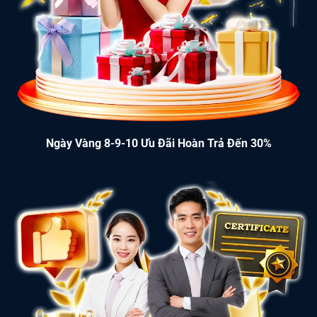
Ngày Vàng 8-9-10 Ưu Đãi Hoàn Trả Đến 30%