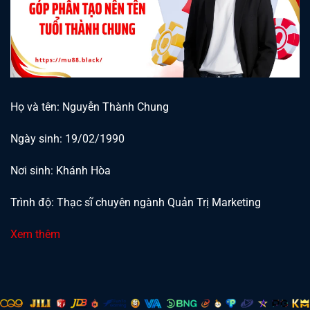
Tối đa
Đăng TikTok
Đăng video nhận
1.888.888
25.000+
cùng MU88
thưởng
VNĐ
Đến
Mở rương báu
Nhận quà ngẫu nhiên
8.800.000
180.000+
ngày vàng
khi làm nhiệm vụ
VNĐ
Họ và tên: Nguyễn Thành Chung
Ưu đãi quay
Tặng thưởng cho tài
Hoàn trả
90.000+
trở lại
khoản cũ
đến 20%
Ngày sinh: 19/02/1990
Thứ hai ngày
Jackpot slot thưởng
Lên đến 5 tỷ
210.000+
vàng nổ hũ
lớn
VNĐ
Nơi sinh: Khánh Hòa
Trình độ: Thạc sĩ chuyên ngành Quản Trị Marketing
Xem thêm