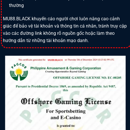
châu Á và châu Âu. Theo thống kê năm 2026, số lượng
thường
thành viên đăng ký mới tại đây đã tăng trung bình 18.000
tài khoản mỗi ngày.
MU88.BLACK khuyến cáo người chơi luôn nâng cao cảnh
giác để bảo vệ tài khoản và thông tin cá nhân, tránh truy cập
Trụ sở chính của nhà cái hiện đặt tại Manila, Philippines,
vào các đường link không rõ nguồn gốc hoặc làm theo
mang đến cơ hội phát triển cá cược trực tuyến lớn nhất
hướng dẫn từ những tài khoản mạo danh.
Đông Nam Á. Ngoài ra, hệ thống còn sở hữu các trung tâm
dữ liệu tại Singapore và Hong Kong nhằm đảm bảo tốc độ
truy cập ổn định cho hơn 700.000 người chơi cùng lúc.
Một trong những yếu tố giúp
MU88
tạo dựng niềm tin chính
là việc đầu tư mạnh vào công nghệ bảo mật. Nhà cái sử
dụng hệ thống AI kiểm soát giao dịch với khả năng xử lý
hơn 1 triệu dữ liệu mỗi phút. Bên cạnh đó, toàn bộ thông tin
cá nhân của người dùng đều được lưu trữ trên nền tảng
điện toán đám mây đạt chuẩn quốc tế.
Hiện tại, đội ngũ vận hành của nhà cái có hơn 1.200 nhân
sự chuyên trách bao gồm kỹ sư công nghệ, chuyên gia