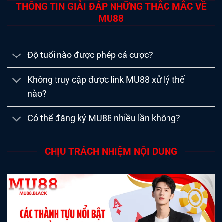
THÔNG TIN GIẢI ĐÁP NHỮNG THẮC MẮC VỀ
MU88
Khuyến mãi cực lớn quanh năm
Một trong những điểm mạnh nổi bật của nhà cái chính là
hệ thống ưu đãi khổng lồ dành cho người chơi mới lẫn
Độ tuổi nào được phép cá cược?
thành viên lâu năm. Tổng giá trị quỹ thưởng năm 2026 đã
vượt mốc 300 tỷ đồng.
Không truy cập được link MU88 xử lý thế
nào?
Người chơi mới có thể nhận thưởng chào mừng lên đến 188
triệu đồng, trong khi các sự kiện hoàn trả hàng tuần mang
Có thể đăng ký MU88 nhiều lần không?
lại tỷ lệ cashback tới 1,5%. Đây là yếu tố giúp
MU88
duy trì
sức hút mạnh mẽ trên thị trường. Nổi bật nhất gồm:
CHỊU TRÁCH NHIỆM NỘI DUNG
Giá trị
Số người
Ưu đãi
Nội dung
thưởng
tham gia
Bảo hiểm
Hoàn tiền cược thua
100% giá trị
120.000+
cược đầu tiên
SABA Thể Thao
vé cược
Siêu chiết
Thưởng khi nạp tiền
Hoàn trả
350.000+
khấu nạp
mỗi ngày
đến 15%