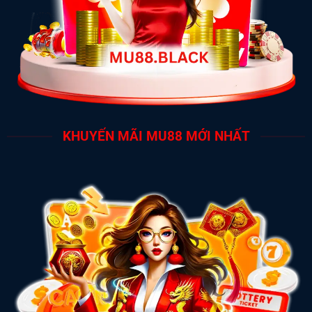
KHUYẾN MÃI MU88 MỚI NHẤT