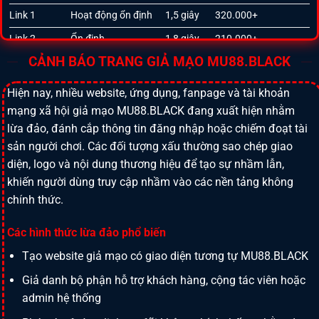
Link 1
Hoạt động ổn định
1,5 giây
320.000+
Link 2
Ổn định
1,8 giây
210.000+
CẢNH BÁO TRANG GIẢ MẠO MU88.BLACK
Link 3
Hoạt động tốt
2 giây
180.000+
Link 4
Truy cập nhanh
1,6 giây
150.000+
Hiện nay, nhiều website, ứng dụng, fanpage và tài khoản
mạng xã hội giả mạo MU88.BLACK đang xuất hiện nhằm
Những đường link trên đều được nhà cái mã hóa dữ liệu
lừa đảo, đánh cắp thông tin đăng nhập hoặc chiếm đoạt tài
hiện đại, giúp bảo vệ tuyệt đối giao dịch nạp rút với hạn
sản người chơi. Các đối tượng xấu thường sao chép giao
mức xử lý lên đến 5 tỷ đồng mỗi ngày. Hội viên nên lưu lại
diện, logo và nội dung thương hiệu để tạo sự nhầm lẫn,
các liên kết chính thức để truy cập nhanh chóng và an toàn
khiến người dùng truy cập nhầm vào các nền tảng không
hơn nhé.
chính thức.
Các hình thức lừa đảo phổ biến
Tạo website giả mạo có giao diện tương tự MU88.BLACK
Giả danh bộ phận hỗ trợ khách hàng, cộng tác viên hoặc
admin hệ thống