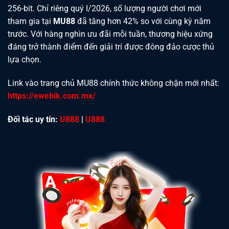
256-bit. Chỉ riêng quý I/2026, số lượng người chơi mới
tham gia tại
MU88
đã tăng hơn 42% so với cùng kỳ năm
trước. Với hàng nghìn ưu đãi mỗi tuần, thương hiệu xứng
đáng trở thành điểm đến giải trí được đông đảo cược thủ
lựa chọn.
Link vào trang chủ MU88 chính thức không chặn mới nhất:
https://ewebik.com.mx/
Đối tác uy tín:
U888
|
U888