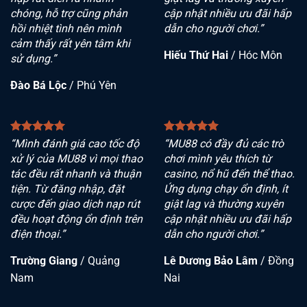
chọn hàng đầu
chóng, hỗ trợ cũng phản
cập nhật nhiều ưu đãi hấp
hồi nhiệt tình nên mình
dẫn cho người chơi.”
Mặc dù thị trường châu Á cạnh tranh rất mạnh nhưng
cảm thấy rất yên tâm khi
chúng tôi vẫn giữ được vị thế vững chắc nhờ chất lượng
Hiếu Thứ Hai
/
Hóc Môn
sử dụng.”
dịch vụ vượt trội và chính sách chăm sóc người chơi hấp
dẫn. Bên cạnh đó, nền tảng còn đầu tư mạnh vào công
Đào Bá Lộc
/
Phú Yên
nghệ và hệ thống giao dịch để mang đến sự an toàn tối đa
cho hội viên.
“Mình đánh giá cao tốc độ
“MU88 có đầy đủ các trò
Giao diện hiện đại, thao tác cực kỳ dễ dùng
xử lý của MU88 vì mọi thao
chơi mình yêu thích từ
Giao diện của
MU88
trên website và ứng dụng được thiết kế
tác đều rất nhanh và thuận
casino, nổ hũ đến thể thao.
theo phong cách tối giản nhưng vẫn đảm bảo đầy đủ tính
tiện. Từ đăng nhập, đặt
Ứng dụng chạy ổn định, ít
năng cần thiết. Người chơi chỉ mất khoảng 3 giây để truy
cược đến giao dịch nạp rút
giật lag và thường xuyên
đều hoạt động ổn định trên
cập nhật nhiều ưu đãi hấp
cập vào các sảnh game yêu thích.
điện thoại.”
dẫn cho người chơi.”
Bên cạnh đó, nền tảng còn hỗ trợ hơn 15 ngôn ngữ khác
Trường Giang
/
Quảng
Lê Dương Bảo Lâm
/
Đồng
nhau và tương thích với hầu hết thiết bị hiện đại. Theo khảo
Nam
Nai
sát năm 2026, có đến 94% người dùng đánh giá giao diện
nhà cái thân thiện và dễ sử dụng hơn nhiều nhà cái khác.