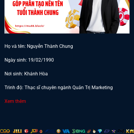
Tối đa
Đăng TikTok
Đăng video nhận
1.888.888
25.000+
cùng MU88
thưởng
VNĐ
Đến
Mở rương báu
Nhận quà ngẫu nhiên
8.800.000
180.000+
ngày vàng
khi làm nhiệm vụ
VNĐ
Họ và tên: Nguyễn Thành Chung
Ưu đãi quay
Tặng thưởng cho tài
Hoàn trả
90.000+
trở lại
khoản cũ
đến 20%
Ngày sinh: 19/02/1990
Thứ hai ngày
Jackpot slot thưởng
Lên đến 5 tỷ
210.000+
vàng nổ hũ
lớn
VNĐ
Nơi sinh: Khánh Hòa
Trình độ: Thạc sĩ chuyên ngành Quản Trị Marketing
Xem thêm