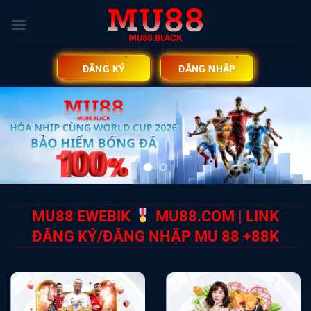
Bỏ
qua
nội
dung
ĐĂNG KÝ
ĐĂNG NHẬP
MU88 EWEBIK
MU88.COM | LINK
ĐĂNG KÝ/ĐĂNG NHẬP MU 88 +88K