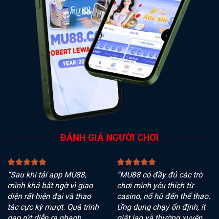
Các giải thưởng trên đã góp phần giúp
MU88
xây dựng
hình ảnh chuyên nghiệp và trở thành lựa chọn ưu tiên của
đông đảo người chơi quốc tế. Trong tương lai, nhà cái sẽ cố
gắng hơn nữa để đạt được nhiều giải thưởng danh giá hơn.
ĐÁNH GIÁ NGƯỜI CHƠI
“Sau khi tải app MU88,
“MU88 có đầy đủ các trò
Những danh hiệu khẳng định sự uy tín, nổi tiếng của MU88
mình khá bất ngờ vì giao
chơi mình yêu thích từ
diện rất hiện đại và thao
casino, nổ hũ đến thể thao.
tác cực kỳ mượt. Quá trình
Ứng dụng chạy ổn định, ít
Những ưu điểm giúp nhà cái MU88 luôn là lựa
nạp rút diễn ra nhanh
giật lag và thường xuyên