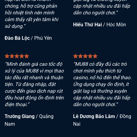
chọn hàng đầu
chóng, hỗ trợ cũng phản
cập nhật nhiều ưu đãi hấp
hồi nhiệt tình nên mình
dẫn cho người chơi.”
Mặc dù thị trường châu Á cạnh tranh rất mạnh nhưng
cảm thấy rất yên tâm khi
chúng tôi vẫn giữ được vị thế vững chắc nhờ chất lượng
Hiếu Thứ Hai
/
Hóc Môn
sử dụng.”
dịch vụ vượt trội và chính sách chăm sóc người chơi hấp
dẫn. Bên cạnh đó, nền tảng còn đầu tư mạnh vào công
Đào Bá Lộc
/
Phú Yên
nghệ và hệ thống giao dịch để mang đến sự an toàn tối đa
cho hội viên.
“Mình đánh giá cao tốc độ
“MU88 có đầy đủ các trò
Giao diện hiện đại, thao tác cực kỳ dễ dùng
xử lý của MU88 vì mọi thao
chơi mình yêu thích từ
Giao diện của
MU88
trên website và ứng dụng được thiết kế
tác đều rất nhanh và thuận
casino, nổ hũ đến thể thao.
theo phong cách tối giản nhưng vẫn đảm bảo đầy đủ tính
tiện. Từ đăng nhập, đặt
Ứng dụng chạy ổn định, ít
năng cần thiết. Người chơi chỉ mất khoảng 3 giây để truy
cược đến giao dịch nạp rút
giật lag và thường xuyên
đều hoạt động ổn định trên
cập nhật nhiều ưu đãi hấp
cập vào các sảnh game yêu thích.
điện thoại.”
dẫn cho người chơi.”
Bên cạnh đó, nền tảng còn hỗ trợ hơn 15 ngôn ngữ khác
Trường Giang
/
Quảng
Lê Dương Bảo Lâm
/
Đồng
nhau và tương thích với hầu hết thiết bị hiện đại. Theo khảo
Nam
Nai
sát năm 2026, có đến 94% người dùng đánh giá giao diện
nhà cái thân thiện và dễ sử dụng hơn nhiều nhà cái khác.