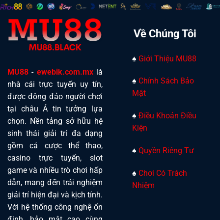
Nhận ưu đãi cực lớn khi cá cược thường xuyên tại MU88
Về Chúng Tôi
Nạp rút MU88 thần tốc chỉ trong vài phút
♠
Giới Thiệu MU88
Hệ thống thanh toán tại
MU88
hỗ trợ hơn 25 phương thức
MU88
-
ewebik.com.mx
là
giao dịch khác nhau bao gồm ngân hàng nội địa, ví điện tử
♠
Chính Sách Bảo
nhà cái trực tuyến uy tín,
và crypto. Thời gian xử lý nạp tiền online chỉ từ 30 giây đến
Mật
được đông đảo người chơi
1 phút. Đặc biệt, tỷ lệ xử lý rút tiền thành công của nhà cái
tại châu Á tin tưởng lựa
♠
Điều Khoản Điều
đạt 98,9% với hạn mức giao dịch tối đa lên đến 2 tỷ đồng
chọn. Nền tảng sở hữu hệ
Kiện
mỗi ngày.
sinh thái giải trí đa dạng
gồm cá cược thể thao,
♠
Quyền Riêng Tư
Thời
Tỷ lệ
casino trực tuyến, slot
Kênh
Hạn mức giao
Phí giao
gian xử
thành
thanh toán
dịch
dịch
game và nhiều trò chơi hấp
lý
công
♠
Chơi Có Trách
dẫn, mang đến trải nghiệm
Nhiệm
Internet
30 giây –
20.000 –
Miễn phí
99,2%
giải trí hiện đại và kịch tính.
Banking
1 phút
500.000.000 VNĐ
Với hệ thống công nghệ ổn
QR Pay
Dưới 30
50.000 –
Miễn phí
98,9%
định, bảo mật cao cùng