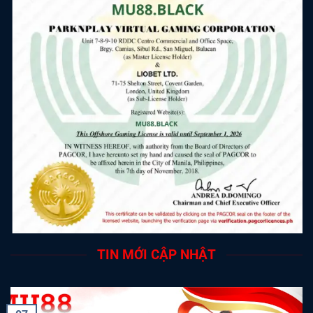
phân tích odds và bộ phận chăm sóc khách hàng hoạt
động 24/7. Chính sự đầu tư bài bản này đã giúp thương
hiệu liên tục giữ vững vị trí top đầu trong danh sách các
nhà cái uy tín tại thị trường Việt Nam.
MU88 ra đời và đặt trụ sở chính tại đâu?
TIN MỚI CẬP NHẬT
Đánh giá nền tảng pháp lý của MU88