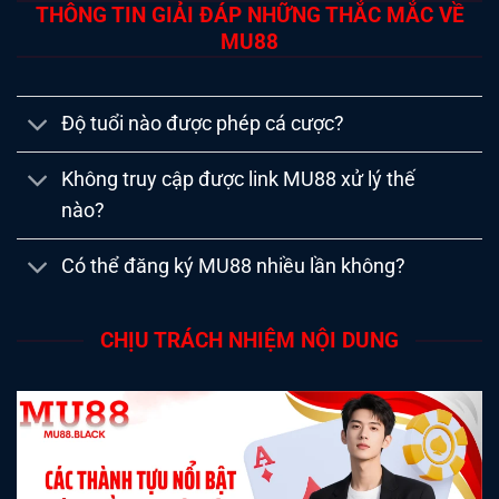
THÔNG TIN GIẢI ĐÁP NHỮNG THẮC MẮC VỀ
MU88
Khuyến mãi cực lớn quanh năm
Một trong những điểm mạnh nổi bật của nhà cái chính là
hệ thống ưu đãi khổng lồ dành cho người chơi mới lẫn
Độ tuổi nào được phép cá cược?
thành viên lâu năm. Tổng giá trị quỹ thưởng năm 2026 đã
vượt mốc 300 tỷ đồng.
Không truy cập được link MU88 xử lý thế
nào?
Người chơi mới có thể nhận thưởng chào mừng lên đến 188
triệu đồng, trong khi các sự kiện hoàn trả hàng tuần mang
Có thể đăng ký MU88 nhiều lần không?
lại tỷ lệ cashback tới 1,5%. Đây là yếu tố giúp
MU88
duy trì
sức hút mạnh mẽ trên thị trường. Nổi bật nhất gồm:
CHỊU TRÁCH NHIỆM NỘI DUNG
Giá trị
Số người
Ưu đãi
Nội dung
thưởng
tham gia
Bảo hiểm
Hoàn tiền cược thua
100% giá trị
120.000+
cược đầu tiên
SABA Thể Thao
vé cược
Siêu chiết
Thưởng khi nạp tiền
Hoàn trả
350.000+
khấu nạp
mỗi ngày
đến 15%