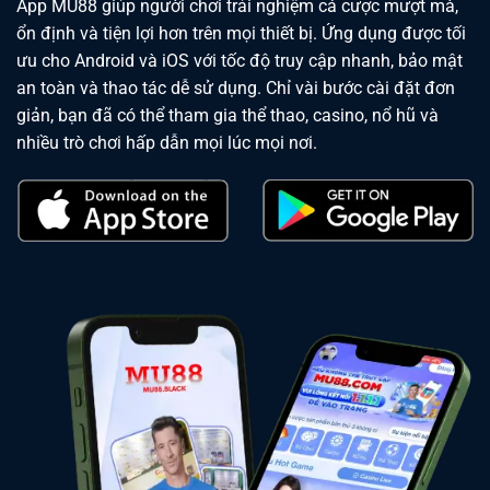
App MU88 giúp người chơi trải nghiệm cá cược mượt mà,
ổn định và tiện lợi hơn trên mọi thiết bị. Ứng dụng được tối
Nhờ nền tảng pháp lý rõ ràng,
MU88
ngày càng nhận được
ưu cho Android và iOS với tốc độ truy cập nhanh, bảo mật
sự tin tưởng từ cộng đồng cược thủ chuyên nghiệp. Đây
an toàn và thao tác dễ sử dụng. Chỉ vài bước cài đặt đơn
cũng là lợi thế giúp thương hiệu mở rộng quy mô hoạt động
giản, bạn đã có thể tham gia thể thao, casino, nổ hũ và
nhanh chóng trong năm 2026.
nhiều trò chơi hấp dẫn mọi lúc mọi nơi.
Trong suốt quá trình phát triển, chúng tôi đã nhận được
nhiều giải thưởng danh giá từ các tổ chức cá cược quốc tế.
Những thành tích này phản ánh chất lượng dịch vụ và sự
đầu tư nghiêm túc của thương hiệu. Bạn có thể tham khảo
để đưa ra quyết định có nên đăng ký
MU88
hay không.
Năm
Giải thưởng
Thành tích
2023
Best Asian Betting Platform
Top 1 Đông Nam Á
2024
Fastest Growing Casino
Tăng trưởng 180%
2025
Most Trusted Bookmaker
Hơn 10 triệu thành viên
2026
Best Live Casino Experience
98,6% người dùng hài lòng